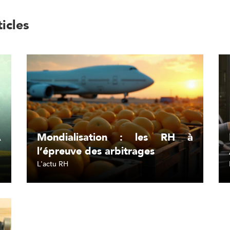
ticles
A
Mondialisation : les RH à
l’épreuve des arbitrages
L'actu RH
Lire l'article