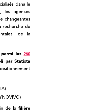
ialisés dans le
s, les agences
tes changeantes
la recherche de
ntales, de la
 parmi les
250
i par Statista
positionnement
IA)
 SYNOVIVO)
ein de la
filière