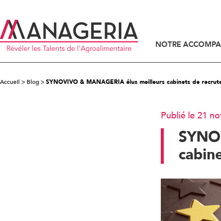
NOTRE ACCOMP
ACCOMPAGNEMENT DES DIRIGEANTS
ACCOMPAGNEMENT DES CANDIDATS
Accueil
>
Blog
>
SYNOVIVO & MANAGERIA élus meilleurs cabinets de recrut
Publié le 21 
SYNOV
cabin