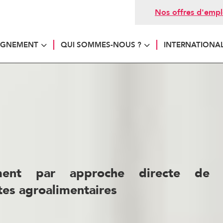
Nos offres d'empl
AGNEMENT
QUI SOMMES-NOUS ?
INTERNATIONA
Recrutement
ement par approche directe de 
tes agroalimentaires
e à travers sa spécialisation et son implication 