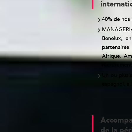
internati
40% de nos m
MANAGERIA i
Benelux, en
partenaires
Afrique, A
recrutements
Un ou plusi
espagnol, al
Accompag
de la pér