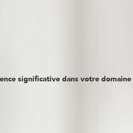
nsemble de la
filière agroalimentaire
: les ingrédients
squ’à la restauration et la distribution spécialisée ou gra
quis une
connaissance approfondie
du marché, de 
eille constante pour proposer à nos clients une infor
approches de candidats.
ence significative dans votre domaine
xpérience de nombreux recrutements menés avec succè
, nos
collaborateurs et collaboratrices spécialisés
assu
 capacité à gérer des programmes d’envergure en mode 
ion d’approche directe et de chasse de têtes que vo
ns nos
compétences multiples et complémentaires
a