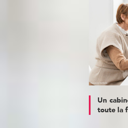
Un cabin
toute la 
Nous menons po