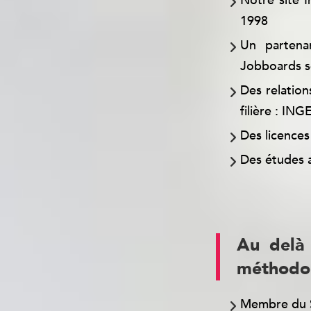
Notre site I
1998
Un partenar
Jobboards s
Des relation
filière : I
Des licences
Des études a
Au delà
méthodo
Membre du S