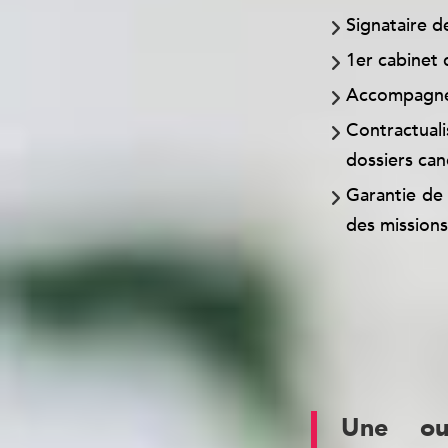
Signataire d
1er cabinet 
Accompagnem
Contractual
dossiers can
Garantie de 
des missions
Tous ces point
communicables s
Une ouv