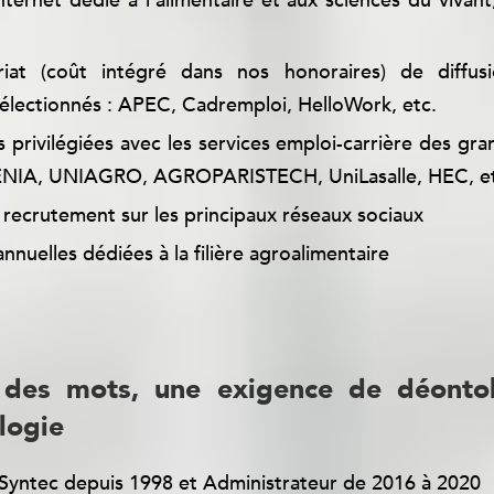
nternet dédié à l’alimentaire et aux sciences du vivant
iat (coût intégré dans nos honoraires) de diffusi
électionnés : APEC, Cadremploi, HelloWork, etc.
s privilégiées avec les services emploi-carrière des gra
NGENIA, UNIAGRO, AGROPARISTECH, UniLasalle, HEC, e
 recrutement sur les principaux réseaux sociaux
nnuelles dédiées à la filière agroalimentaire
 des mots, une exigence de déonto
logie
yntec depuis 1998 et Administrateur de 2016 à 2020