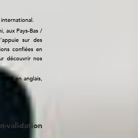
international.
, aux Pays-Bas /
’appuie sur des
ions confiées en
r découvrir nos
ment en anglais,
-validation