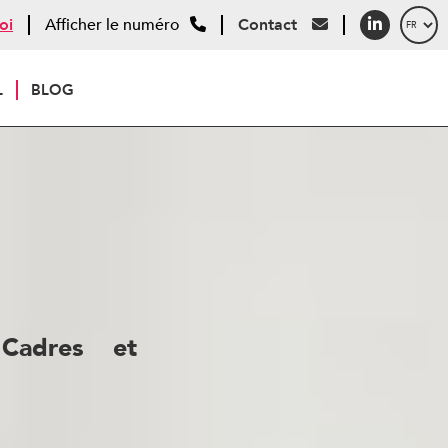
oi
Afficher le numéro
Contact
L
BLOG
Cadres et
dans sa filière