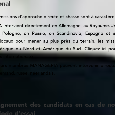
onal
issions d’approche directe et chasse sont à caractère 
ntervient directement en Allemagne, au Royaume-Uni
 Pologne, en Russie, en Scandinavie, Espagne et s
 locaux pour mener au plus près du terrain, les miss
mérique du Nord et Amérique du Sud. Cliquez
ici
pou
 internationaux.
eurs membres MANAGERIA peuvent intervenir directe
lemand, russe, néerlandais.
nement des candidats en cas de non
iode d’essai