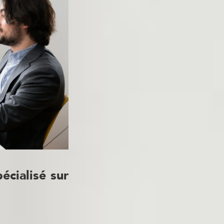
écialisé sur
nt par approche