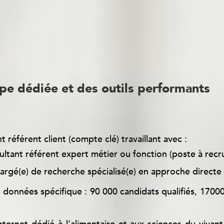
u secteur agroalimentaire, de votre environnement et 
pe dédiée et des outils performants
vos recrutements:
 référent client (compte clé) travaillant avec :
ltant référent expert métier ou fonction (poste à recr
argé(e) de recherche spécialisé(e) en approche directe
 données spécifique : 90 000 candidats qualifiés, 170