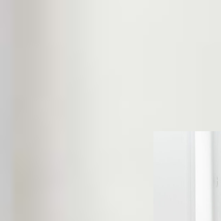
professionnelle
spécialistes hau
du marché agr
recrutement très
l’international
Appuyez–vous su