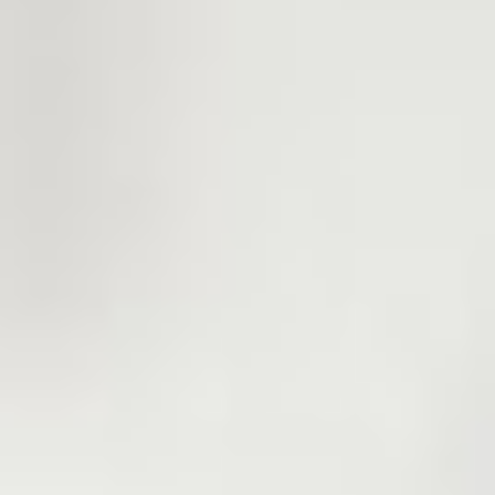
, les process, les
nd public.
ses acteurs, et
mation actualisée
s sur la filière
rent, pérennité,
projet.
us nous confiez,
u service de la