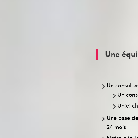
compréhension d
d’entreprise.
Une équi
Pour chacun de 
Un consultant
Un consu
Un(e) ch
Une base de
24 mois