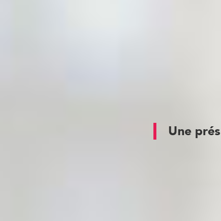
directe
pour l’e
produits finis ju
Nous avons ac
maintenons une v
et optimiser les
Une prés
Forts de leur e
agroalimentaire
disponibilité et
Sur chaque miss
nous mobiliso