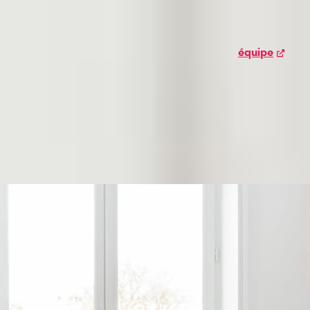
, l’agroalimentaire, des prestations d’approche dire
tement différenciantes pour ses clients : une connais
oalimentaire dans son ensemble, une
de 
équipe
 spécialisés, une organisation ciblée, une présence 
 et une grande exigence en termes de méthodologie et
r notre expérience pour mener efficacement vos recr