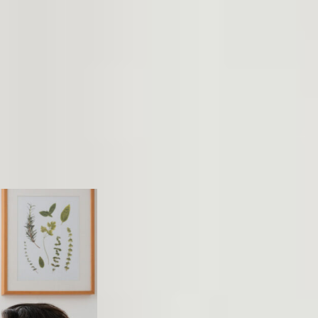
cte de cadres et
sance approfondie
consultants en
significative sur
 de déontologie.
utements.