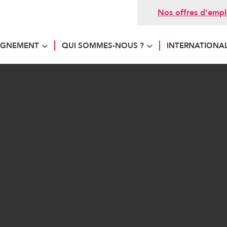
Nos offres d'empl
AGNEMENT
QUI SOMMES-NOUS ?
INTERNATIONA
e de protection des données per
ique de protection des données personn
ns à lire attentivement la présente politique de prote
e en place par notre Cabinet.