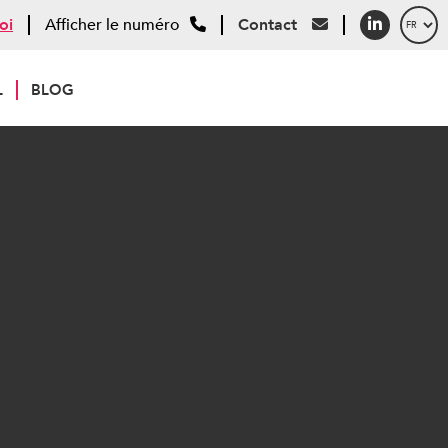
oi
Afficher le numéro
Contact
L
BLOG
sonnelles
elles
ction des données