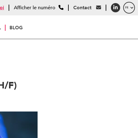
oi
Afficher le numéro
Contact
L
BLOG
H/F)