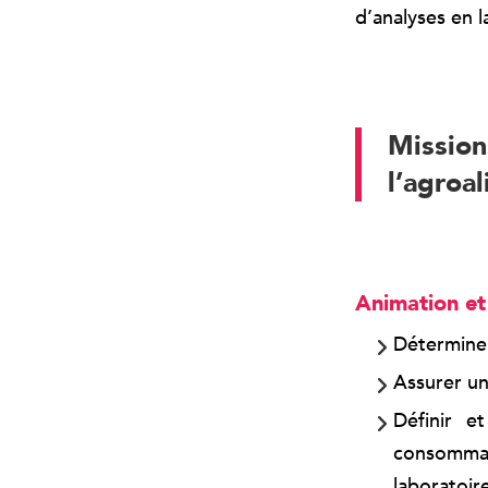
d’analyses en l
Mission
l’agroa
Animation et
Déterminer
Assurer un 
Définir e
consommab
laboratoire