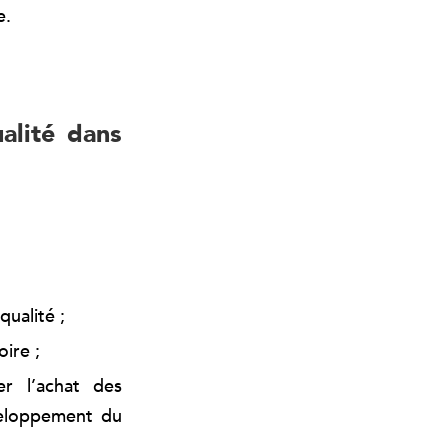
e.
alité dans
ualité ;
oire ;
r l’achat des
veloppement du