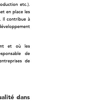
oduction etc.).
met en place les
 Il contribue à
e développement
nt et où les
esponsable de
entreprises de
alité dans