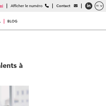
oi
Afficher le numéro
Contact
L
BLOG
lents à