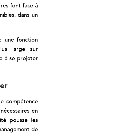
res font face à
nibles, dans un
e une fonction
plus large sur
e à se projeter
er
lle compétence
 nécessaires en
ité pousse les
, management de