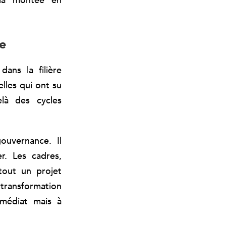
 la montée en
e
ans la filière
elles qui ont su
là des cycles
ouvernance. Il
er. Les cadres,
tout un projet
 transformation
médiat mais à