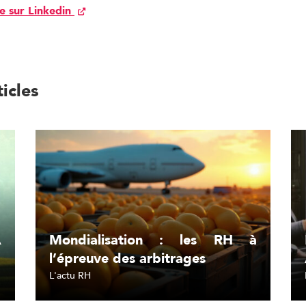
le sur Linkedin
ticles
A
Mondialisation : les RH à
l’épreuve des arbitrages
L'actu RH
Lire l'article