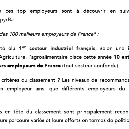
e ces top employeurs sont à découvrir en suiv
opyrBa
.
des 100 meilleurs employeurs de France* :
er
été élu
1
secteur industriel français
, selon une 
’Agriculture, l’agroalimentaire place cette année
10 ent
eurs employeurs de France
(tout secteur confondu).
 critères du classement ? Les niveaux de recommanda
on employeur ainsi que différents employeurs du
es en tête du classement sont principalement recon
eurs parcours variés et leurs efforts en termes de politi