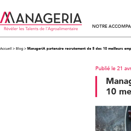
NOTRE ACCOMP
ACCOMPAGNEMENT DES DIRIGEANTS
ACCOMPAGNEMENT DES CANDIDATS
Accueil
>
Blog
>
ManageriA partenaire recrutement de 5 des 10 meilleurs empl
Publié le 21 av
Manag
10 me