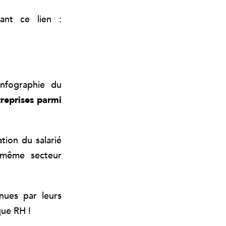
ant ce lien :
infographie du
reprises parmi
tion du salarié
 même secteur
nues par leurs
que RH !