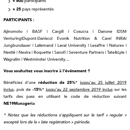
+ 600
participants
+ 25
pays représentés
PARTICIPANTS :
Ajinomoto | BASF | Cargill | Cosucra | Danone |DSM
Venturing|Dupont-Danisco| Evonik Nutrition & Care| INRA|
Jungbunzlauer | Lallemand | Laval University | Lesaffre | Naturex |
Nestlé | Nexira | Roquette | Sanofi | Seventure Partners | Tate&Lyle |
Wagralim | Westminster University…
Vous souhaitez vous inscrire à l’événement ?
Bénéficiez d’une
réduction de 25%
*
jusqu’au 25 juillet 2019
inclus
, puis de
-15%
*
jusqu’au 22 septembre 2019 inclus
sur les
tarifs des pass en utilisant le code de réduction suivant
NE19Manageria
* Notez que les réductions s’appliquent sur le tarif « regular »
excepté lors de la « late registration » période.