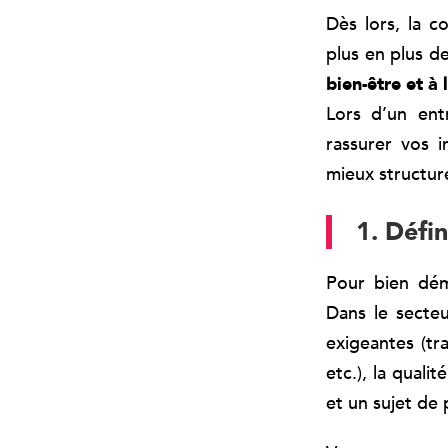
Dès lors, la co
plus en plus d
bien-être et à 
Lors d’un ent
rassurer vos i
mieux structur
1. Défi
Pour bien déma
Dans le secteu
exigeantes (tra
etc.), la quali
et un sujet de 