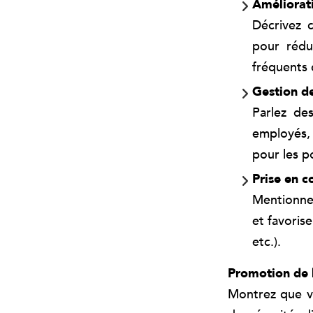
Améliorati
Décrivez 
pour rédui
fréquents 
Gestion de
Parlez de
employés,
pour les p
Prise en 
Mentionnez
et favoris
etc.).
Promotion de l
Montrez que vo