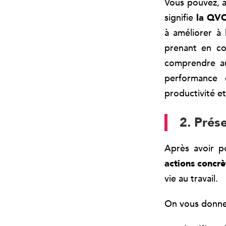
Vous pouvez, 
signifie
la QV
à améliorer à 
prenant en com
comprendre au
performance d
productivité e
2. Prés
Après avoir p
actions concrè
vie au travail.
On vous donne