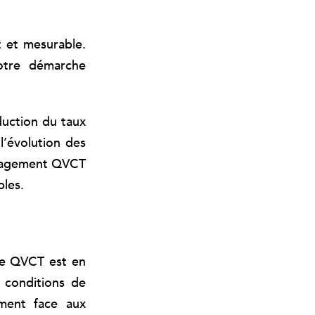
t et mesurable.
votre démarche
duction du taux
 l’évolution des
engagement QVCT
bles.
he QVCT est en
 conditions de
mment face aux