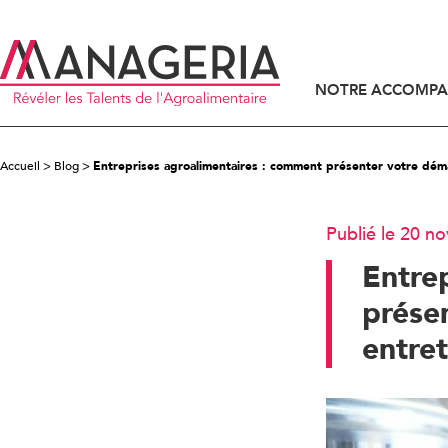
NOTRE ACCOMP
ACCOMPAGNEMENT DES DIRIGEANTS
ACCOMPAGNEMENT DES CANDIDATS
Accueil
>
Blog
>
Entreprises agroalimentaires : comment présenter votre dém
Publié le 20 
Entre
prése
entret