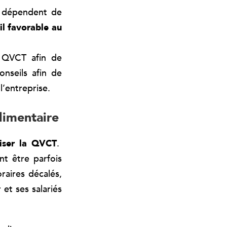
nts dépendent de
il favorable au
e QVCT afin de
onseils afin de
’entreprise.
limentaire
liser la QVCT
.
nt être parfois
oraires décalés,
 et ses salariés