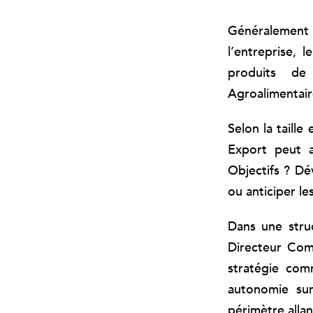
Généralement r
l’entreprise,
produits de
Agroalimentair
Selon la taill
Export peut a
Objectifs ? D
ou anticiper l
Dans une stru
Directeur Comm
stratégie comm
autonomie su
périmètre alla