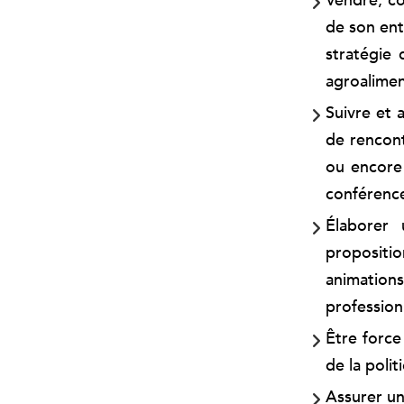
Vendre, co
de son ent
stratégie 
agroalimen
Suivre et a
de rencont
ou encore 
conférenc
Élaborer 
propositio
animation
profession
Être force
de la polit
Assurer un