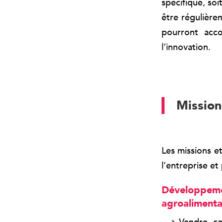
spécifique, so
être régulière
pourront acc
l’innovation.
Mission
Les missions e
l’entreprise e
Développemen
agroalimenta