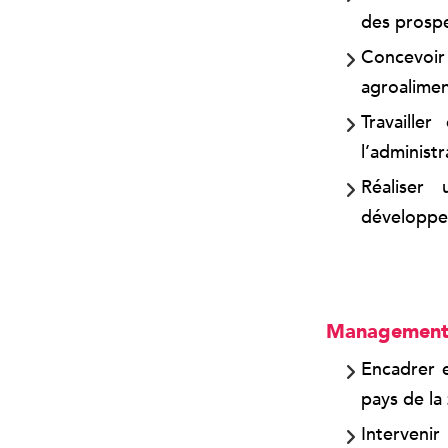
des prospec
Concevoir 
agroalimen
Travaille
l’administ
Réaliser 
développe
Management 
Encadrer e
pays de la
Interveni