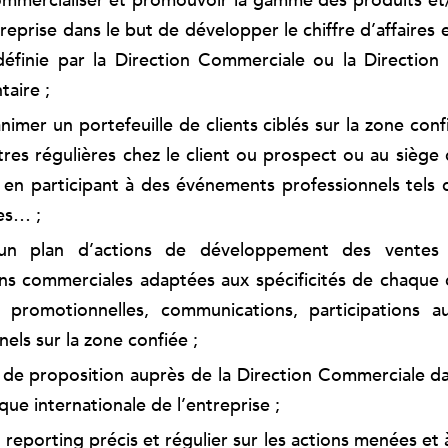
mmercialiser et promouvoir la gamme des produits et
reprise dans le but de développer le chiffre d’affaires 
définie par la Direction Commerciale ou la Direction 
taire ;
nimer un portefeuille de clients ciblés sur la zone confi
res régulières chez le client ou prospect ou au siège d
en participant à des événements professionnels tels 
es… ;
un plan d’actions de développement des ventes e
ns commerciales adaptées aux spécificités de chaque ci
s promotionnelles, communications, participations 
nels sur la zone confiée ;
 de proposition auprès de la Direction Commerciale dan
ique internationale de l’entreprise ;
 reporting précis et régulier sur les actions menées et