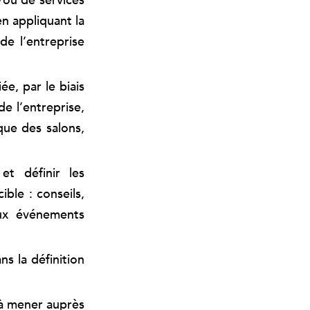
/ou de services
en appliquant la
de l’entreprise
ée, par le biais
e l’entreprise,
que des salons,
t définir les
ble : conseils,
aux événements
s la définition
 à mener auprès