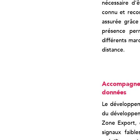
nécessaire d’
connu et reco
assurée grâce 
présence perm
différents marc
distance.
Accompagner 
données
Le développem
du développeme
Zone Export, 
signaux faible