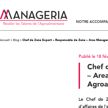
NOTRE ACCOMP
ACCOMPAGNEMENT DES DIRIGEANTS
ACCOMPAGNEMENT DES CANDIDATS
Accueil
>
Blog
>
Chef de Zone Export – Responsable de Zone – Area Manager (
Publié le 18 fé
Chef 
– Area
Agroa
Le Chef de Z
d’affaires de 