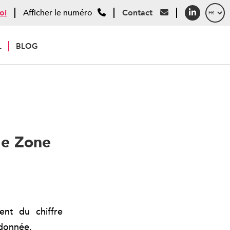
oi
Afficher le numéro
Contact
L
BLOG
de Zone
nt du chiffre
 donnée.