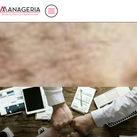
Accueil
>
santé
ManageriA partenaire de NutrEvent !