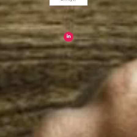
Paris
8 rue Saint-Martin, 75004 Paris
Rennes
2 Quai Emile Zola, 35000 Rennes
+33 (0) 1 44 54 13 50
Plan du site
Expertise agro
Qui sommes-nous ?
International
Blog