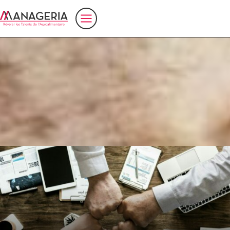
Accueil
>
nutrition
ManageriA partenaire de NutrEvent !