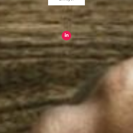
Paris
8 rue Saint-Martin, 75004 Paris
Rennes
2 Quai Emile Zola, 35000 Rennes
+33 (0) 1 44 54 13 50
Plan du site
Expertise agro
Qui sommes-nous ?
International
Blog