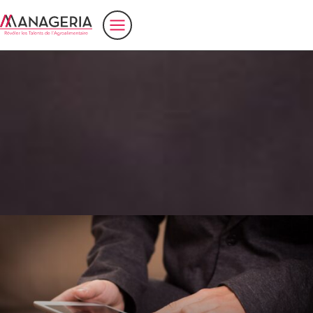
Accueil
>
Ingénieur Technico-commercial
Ingénieur Technico-Commercial – ITC –
(H/F) dans l’agroalimentaire