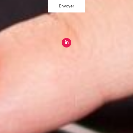
Envoyer
Paris
8 rue Saint-Martin, 75004 Paris
Rennes
2 Quai Emile Zola, 35000 Rennes
+33 (0) 1 44 54 13 50
Plan du site
Expertise agro
Qui sommes-nous ?
International