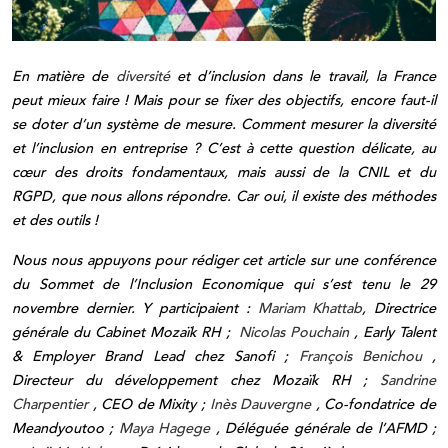
En matière de
diversité
et d’inclusion dans le travail, la France
peut mieux faire ! Mais pour se fixer des objectifs, encore faut-il
se doter d’un système de mesure. Comment mesurer la diversité
et l’inclusion en entreprise ? C’est à cette question délicate, au
cœur des droits fondamentaux, mais aussi de la CNIL et du
RGPD, que nous allons répondre. Car oui, il existe des méthodes
et des outils !
Nous nous appuyons pour rédiger cet article sur une conférence
du Sommet de l’Inclusion Economique qui s’est tenu le 29
novembre dernier. Y participaient :
Mariam Khattab​
, Directrice
générale du Cabinet Mozaïk RH ;
Nicolas Pouchain
, Early Talent
& Employer Brand Lead chez Sanofi ;
François Benichou
,
Directeur du développement chez Mozaïk RH ;
Sandrine
Charpentier
, CEO de Mixity ;
Inès Dauvergne
, Co-fondatrice de
Meandyoutoo ;
Maya Hagege
, Déléguée générale de l’AFMD ;