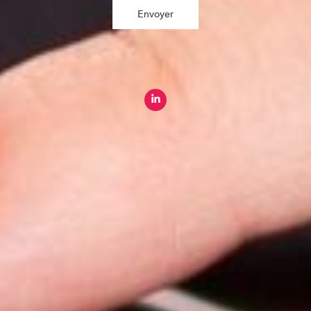
Envoyer
Paris
8 rue Saint-Martin, 75004 Paris
Rennes
2 Quai Emile Zola, 35000 Rennes
+33 (0) 1 44 54 13 50
Plan du site
Expertise agro
Qui sommes-nous ?
International