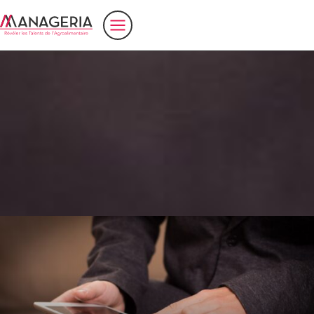
Accueil
>
ITC
Ingénieur Technico-Commercial – ITC –
(H/F) dans l’agroalimentaire