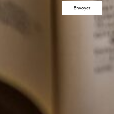
Envoyer
Plan du si
Expertise agro
Qui sommes-nous ?
International
Blog
Contact
Plan du site