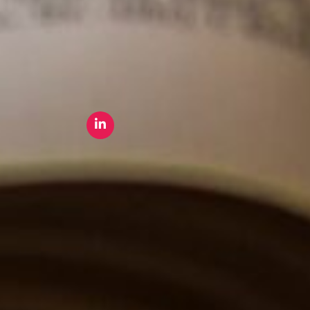
Paris
8 rue Saint-Martin, 75004 Paris
Rennes
2 Quai Emile Zola, 35000 Rennes
+33 (0) 1 44 54 13 50
Mentions légales
Politique de protection des données personnelles
Réalisé pour vous avec passion | Voyelle