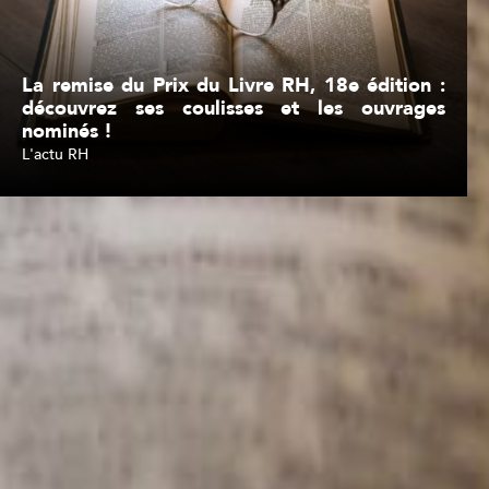
La remise du Prix du Livre RH, 18e édition :
découvrez ses coulisses et les ouvrages
nominés !
L'actu RH
Lire l'article
Inscription à la newsletter