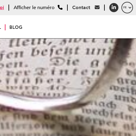
oi
Afficher le numéro
Contact
L
BLOG
lisses et les ouvrages nominés !