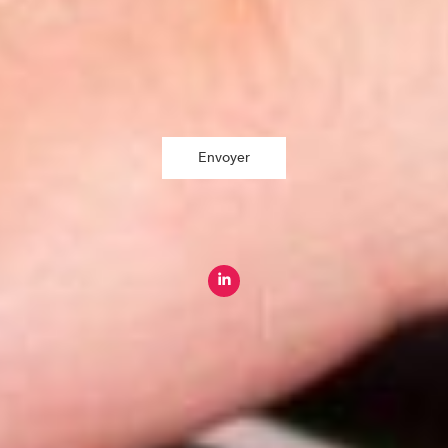
J'accepte de recevoir vos e-mails et confirme avoir pris connaissance de
votre politique de confidentialité et mentions légales. *
Envoyer
Paris
8 rue Saint-Martin, 75004 Paris
Rennes
2 Quai Emile Zola, 35000 Rennes
+33 (0) 1 44 54 13 50