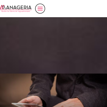
Accueil
>
compétence
Ingénieur Technico-Commercial – ITC –
(H/F) dans l’agroalimentaire