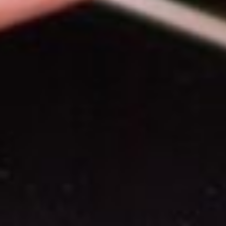
Plan du site
Expertise agro
Qui sommes-nous ?
International
Blog
Contact
Nos prestations
Recrutement
Accompagnement des dirigeants
Mentions légales
Politique de protection des données personnelles
Plan du site